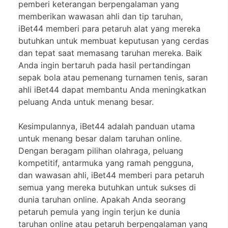
pemberi keterangan berpengalaman yang
memberikan wawasan ahli dan tip taruhan,
iBet44 memberi para petaruh alat yang mereka
butuhkan untuk membuat keputusan yang cerdas
dan tepat saat memasang taruhan mereka. Baik
Anda ingin bertaruh pada hasil pertandingan
sepak bola atau pemenang turnamen tenis, saran
ahli iBet44 dapat membantu Anda meningkatkan
peluang Anda untuk menang besar.
Kesimpulannya, iBet44 adalah panduan utama
untuk menang besar dalam taruhan online.
Dengan beragam pilihan olahraga, peluang
kompetitif, antarmuka yang ramah pengguna,
dan wawasan ahli, iBet44 memberi para petaruh
semua yang mereka butuhkan untuk sukses di
dunia taruhan online. Apakah Anda seorang
petaruh pemula yang ingin terjun ke dunia
taruhan online atau petaruh berpengalaman yang