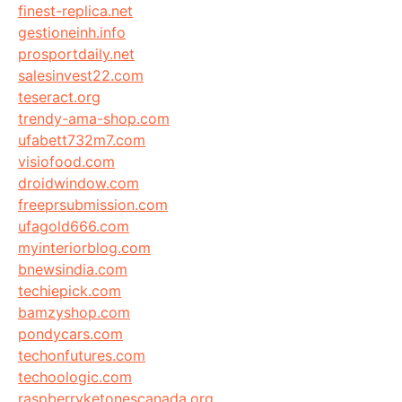
finest-replica.net
gestioneinh.info
prosportdaily.net
salesinvest22.com
teseract.org
trendy-ama-shop.com
ufabett732m7.com
visiofood.com
droidwindow.com
freeprsubmission.com
ufagold666.com
myinteriorblog.com
bnewsindia.com
techiepick.com
bamzyshop.com
pondycars.com
techonfutures.com
techoologic.com
raspberryketonescanada.org