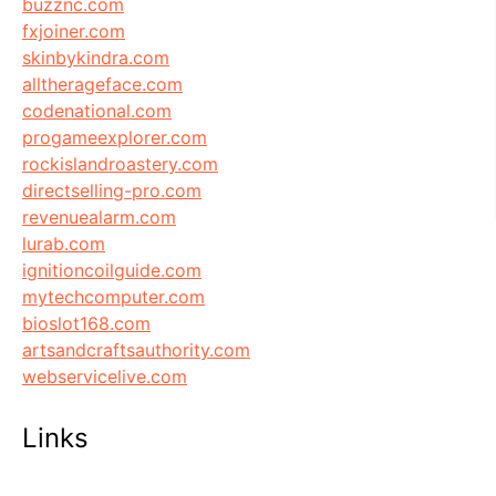
buzznc.com
fxjoiner.com
skinbykindra.com
alltherageface.com
codenational.com
progameexplorer.com
rockislandroastery.com
directselling-pro.com
revenuealarm.com
lurab.com
ignitioncoilguide.com
mytechcomputer.com
bioslot168.com
artsandcraftsauthority.com
webservicelive.com
Links