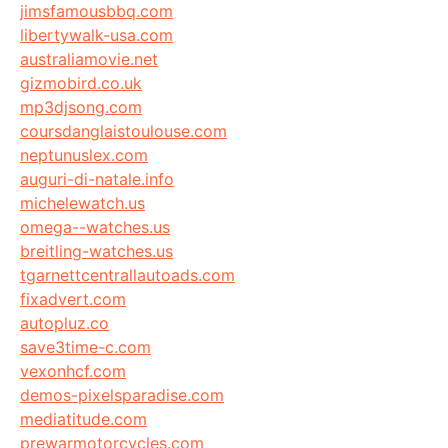
jimsfamousbbq.com
libertywalk-usa.com
australiamovie.net
gizmobird.co.uk
mp3djsong.com
coursdanglaistoulouse.com
neptunuslex.com
auguri-di-natale.info
michelewatch.us
omega--watches.us
breitling-watches.us
tgarnettcentrallautoads.com
fixadvert.com
autopluz.co
save3time-c.com
vexonhcf.com
demos-pixelsparadise.com
mediatitude.com
prewarmotorcycles.com