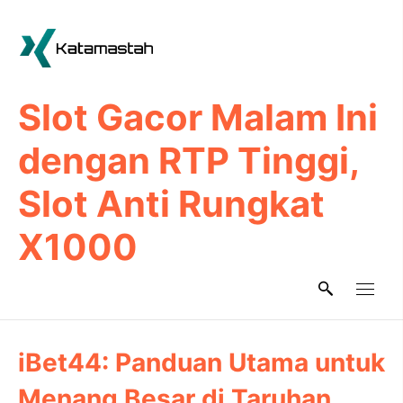
Skip
to
content
Slot Gacor Malam Ini
dengan RTP Tinggi,
Slot Anti Rungkat
X1000
iBet44: Panduan Utama untuk
Menang Besar di Taruhan