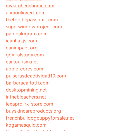
mykitchennhome.com
aumoulinvert.com
thefoodiepassport.com
superwindowproject.com
papibakigrafo.com
icanhazjs.com
canimpact.org
goviralstudy.com
cartourism.net
apple-cores.com
pulserasdeactividad10.com
barbaracarlotti.com
desktopmining.net
inthebleachers.net
lexapro-rx-store.com
buyskincareproducts.org
frenchbulldogpuppyforsale.net
kogamasquid.com