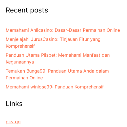
Recent posts
Memahami Ahlicasino: Dasar-Dasar Permainan Online
Menjelajahi JurusCasino: Tinjauan Fitur yang
Komprehensif
Panduan Utama Plisbet: Memahami Manfaat dan
Kegunaannya
Temukan Bunga99: Panduan Utama Anda dalam
Permainan Online
Memahami winlose99: Panduan Komprehensif
Links
pkv qq