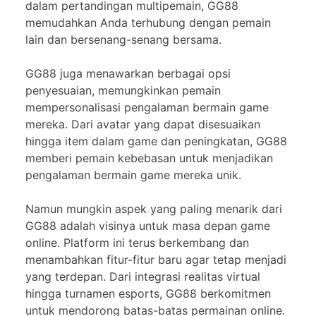
dalam pertandingan multipemain, GG88
memudahkan Anda terhubung dengan pemain
lain dan bersenang-senang bersama.
GG88 juga menawarkan berbagai opsi
penyesuaian, memungkinkan pemain
mempersonalisasi pengalaman bermain game
mereka. Dari avatar yang dapat disesuaikan
hingga item dalam game dan peningkatan, GG88
memberi pemain kebebasan untuk menjadikan
pengalaman bermain game mereka unik.
Namun mungkin aspek yang paling menarik dari
GG88 adalah visinya untuk masa depan game
online. Platform ini terus berkembang dan
menambahkan fitur-fitur baru agar tetap menjadi
yang terdepan. Dari integrasi realitas virtual
hingga turnamen esports, GG88 berkomitmen
untuk mendorong batas-batas permainan online.