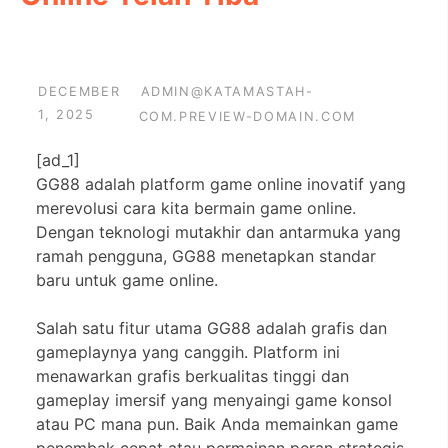
DECEMBER
ADMIN@KATAMASTAH-
1, 2025
COM.PREVIEW-DOMAIN.COM
[ad_1]
GG88 adalah platform game online inovatif yang
merevolusi cara kita bermain game online.
Dengan teknologi mutakhir dan antarmuka yang
ramah pengguna, GG88 menetapkan standar
baru untuk game online.
Salah satu fitur utama GG88 adalah grafis dan
gameplaynya yang canggih. Platform ini
menawarkan grafis berkualitas tinggi dan
gameplay imersif yang menyaingi game konsol
atau PC mana pun. Baik Anda memainkan game
penembak cepat atau permainan peran strategis,