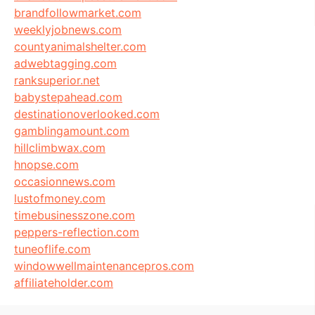
brandfollowmarket.com
weeklyjobnews.com
countyanimalshelter.com
adwebtagging.com
ranksuperior.net
babystepahead.com
destinationoverlooked.com
gamblingamount.com
hillclimbwax.com
hnopse.com
occasionnews.com
lustofmoney.com
timebusinesszone.com
peppers-reflection.com
tuneoflife.com
windowwellmaintenancepros.com
affiliateholder.com