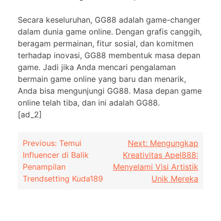
Secara keseluruhan, GG88 adalah game-changer
dalam dunia game online. Dengan grafis canggih,
beragam permainan, fitur sosial, dan komitmen
terhadap inovasi, GG88 membentuk masa depan
game. Jadi jika Anda mencari pengalaman
bermain game online yang baru dan menarik,
Anda bisa mengunjungi GG88. Masa depan game
online telah tiba, dan ini adalah GG88.
[ad_2]
Post
Previous:
Temui
Next:
Mengungkap
Influencer di Balik
Kreativitas Apel888:
navigation
Penampilan
Menyelami Visi Artistik
Trendsetting Kuda189
Unik Mereka