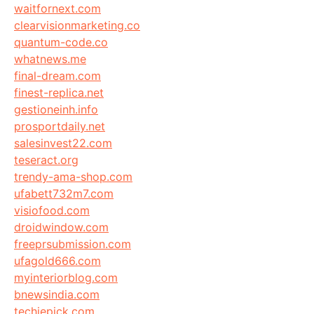
waitfornext.com
clearvisionmarketing.co
quantum-code.co
whatnews.me
final-dream.com
finest-replica.net
gestioneinh.info
prosportdaily.net
salesinvest22.com
teseract.org
trendy-ama-shop.com
ufabett732m7.com
visiofood.com
droidwindow.com
freeprsubmission.com
ufagold666.com
myinteriorblog.com
bnewsindia.com
techiepick.com