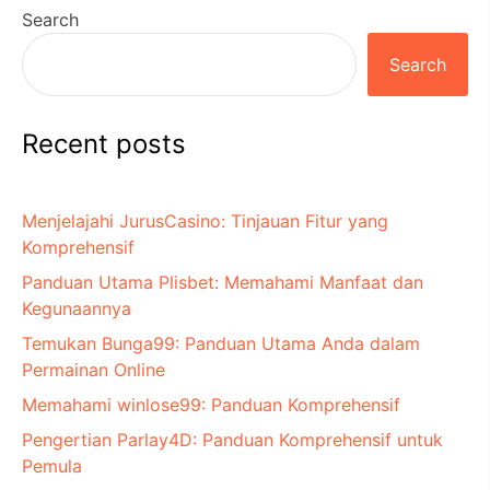
Search
Search
Recent posts
Menjelajahi JurusCasino: Tinjauan Fitur yang
Komprehensif
Panduan Utama Plisbet: Memahami Manfaat dan
Kegunaannya
Temukan Bunga99: Panduan Utama Anda dalam
Permainan Online
Memahami winlose99: Panduan Komprehensif
Pengertian Parlay4D: Panduan Komprehensif untuk
Pemula