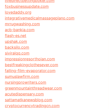
livedirectbettingpoker.com
foxbusinessupdate.com
lovedaddy.org
integrativemedicalmassageplano.com
mrrugwashing.com
acb-bankia.com
flash-es.net
upshak.com
backsilo.com
siviralqq.com
impressionresorthoian.com
bestfreakingclothesever.com
falling-film-evaporator.com
sumuslawfirm.com
nursingprowriters.com
greenmountainthreadwear.com
acutedispensary.com
sattamatkanewsblog.com
cryptocurrencytradingcn.com