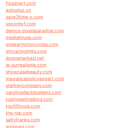
fixadvert.com
autopluz.co
save3time-c.com
vexonhcf.com
demos-pixelsparadise.com
mediatitude.com
prewarmotorcycles.com
simracinglinks.com
dosyamerkezi.net
le-surrealisme.com
showcasebeauty.com
insurancepolicyexpert.com
statkeycompany.com
carolinadeckbuilders.com
topinvestingblog.com
top50tools.com
the-rep.com
saltyfranks.com
annerani.com