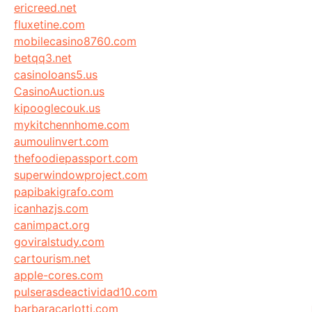
ericreed.net
fluxetine.com
mobilecasino8760.com
betqq3.net
casinoloans5.us
CasinoAuction.us
kipooglecouk.us
mykitchennhome.com
aumoulinvert.com
thefoodiepassport.com
superwindowproject.com
papibakigrafo.com
icanhazjs.com
canimpact.org
goviralstudy.com
cartourism.net
apple-cores.com
pulserasdeactividad10.com
barbaracarlotti.com