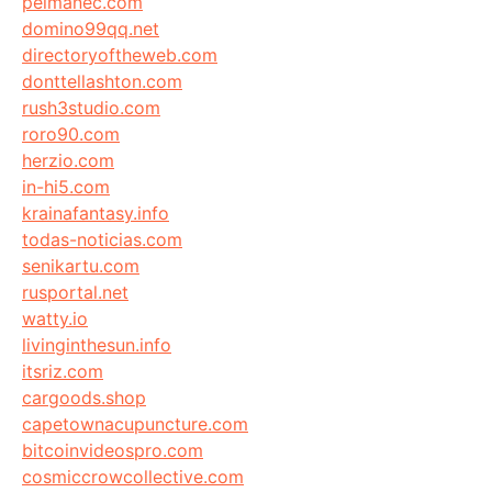
pelmanec.com
domino99qq.net
directoryoftheweb.com
donttellashton.com
rush3studio.com
roro90.com
herzio.com
in-hi5.com
krainafantasy.info
todas-noticias.com
senikartu.com
rusportal.net
watty.io
livinginthesun.info
itsriz.com
cargoods.shop
capetownacupuncture.com
bitcoinvideospro.com
cosmiccrowcollective.com