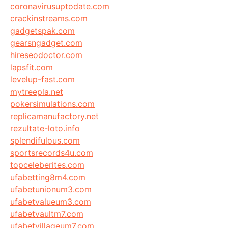
coronavirusuptodate.com
crackinstreams.com
gadgetspak.com
gearsngadget.com
hireseodoctor.com
lapsfit.com
levelup-fast.com
mytreepla.net
pokersimulations.com
replicamanufactory.net
rezultate-loto.info
splendifulous.com
sportsrecords4u.com
topceleberites.com
ufabetting8m4.com
ufabetunionum3.com
ufabetvalueum3.com
ufabetvaultm7.com
ufabetvillageum7.com