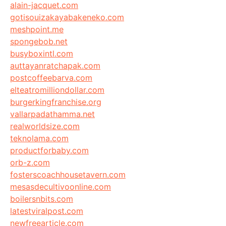
alain-jacquet.com
gotisouizakayabakeneko.com
meshpoint.me
spongebob.net
busyboxintl.com
auttayanratchapak.com
postcoffeebarva.com
elteatromilliondollar.com
burgerkingfranchise.org
vallarpadathamma.net
realworldsize.com
teknolama.com
productforbaby.com
orb-z.com
fosterscoachhousetavern.com
mesasdecultivoonline.com
boilersnbits.com
latestviralpost.com
newfreearticle.com