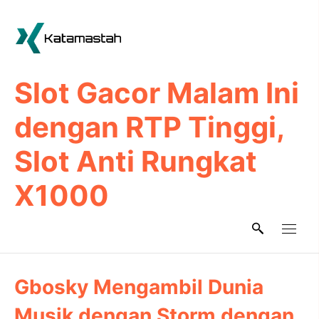
Skip
to
content
Slot Gacor Malam Ini
dengan RTP Tinggi,
Slot Anti Rungkat
X1000
Gbosky Mengambil Dunia
Musik dengan Storm dengan