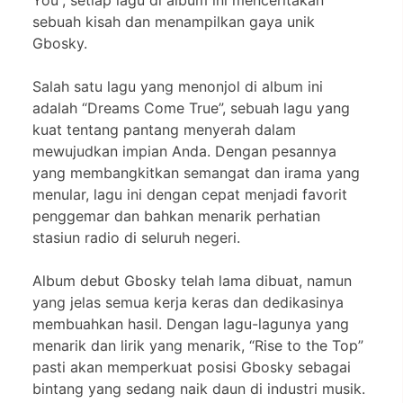
sebuah kisah dan menampilkan gaya unik
Gbosky.
Salah satu lagu yang menonjol di album ini
adalah “Dreams Come True”, sebuah lagu yang
kuat tentang pantang menyerah dalam
mewujudkan impian Anda. Dengan pesannya
yang membangkitkan semangat dan irama yang
menular, lagu ini dengan cepat menjadi favorit
penggemar dan bahkan menarik perhatian
stasiun radio di seluruh negeri.
Album debut Gbosky telah lama dibuat, namun
yang jelas semua kerja keras dan dedikasinya
membuahkan hasil. Dengan lagu-lagunya yang
menarik dan lirik yang menarik, “Rise to the Top”
pasti akan memperkuat posisi Gbosky sebagai
bintang yang sedang naik daun di industri musik.