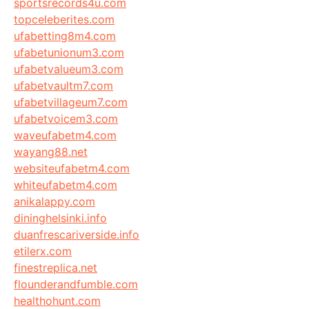
sportsrecords4u.com
topceleberites.com
ufabetting8m4.com
ufabetunionum3.com
ufabetvalueum3.com
ufabetvaultm7.com
ufabetvillageum7.com
ufabetvoicem3.com
waveufabetm4.com
wayang88.net
websiteufabetm4.com
whiteufabetm4.com
anikalappy.com
dininghelsinki.info
duanfrescariverside.info
etilerx.com
finestreplica.net
flounderandfumble.com
healthohunt.com