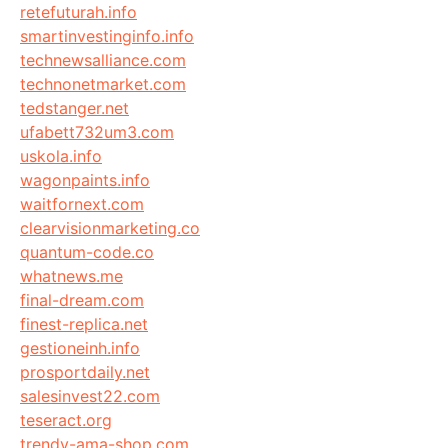
retefuturah.info
smartinvestinginfo.info
technewsalliance.com
technonetmarket.com
tedstanger.net
ufabett732um3.com
uskola.info
wagonpaints.info
waitfornext.com
clearvisionmarketing.co
quantum-code.co
whatnews.me
final-dream.com
finest-replica.net
gestioneinh.info
prosportdaily.net
salesinvest22.com
teseract.org
trendy-ama-shop.com