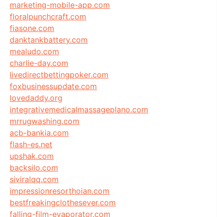
marketing-mobile-app.com
floralpunchcraft.com
fiasone.com
danktankbattery.com
mealudo.com
charlie-day.com
livedirectbettingpoker.com
foxbusinessupdate.com
lovedaddy.org
integrativemedicalmassageplano.com
mrrugwashing.com
acb-bankia.com
flash-es.net
upshak.com
backsilo.com
siviralqq.com
impressionresorthoian.com
bestfreakingclothesever.com
falling-film-evaporator.com