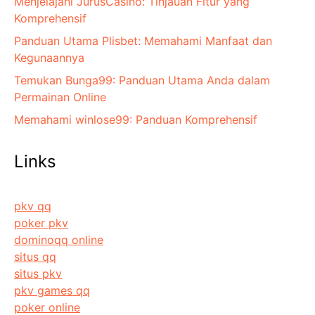
Menjelajahi JurusCasino: Tinjauan Fitur yang
Komprehensif
Panduan Utama Plisbet: Memahami Manfaat dan
Kegunaannya
Temukan Bunga99: Panduan Utama Anda dalam
Permainan Online
Memahami winlose99: Panduan Komprehensif
Links
pkv qq
poker pkv
dominoqq online
situs qq
situs pkv
pkv games qq
poker online