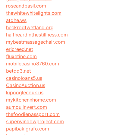
roseandbasil.com
thewhitewhitelights.com
atdhe.ws
heckrodtwetland.org
halfheardinthestillness.com
mybestmassagechair.com
ericreed.net
fluxetine.com
mobilecasino8760.com
betqq3.net
casinoloans5.us
CasinoAuction.us
kipooglecouk.us
mykitchennhome.com
aumoulinvert.com
thefoodiepassport.com
superwindowproject.com
papibakigrafo.com