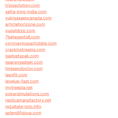
tripssolution.com
satta-king-india.com
yukigassencanada.com
articlehorizone.com
yuqqbbzp.com
7betagents6.com
coronavirusuptodate.com
crackinstreams.com
gadgetspak.com
gearsngadget.com
hireseodoctor.com
lapsfit.com
levelup-fast.com
mytreepla.net
pokersimulations.com
replicamanufactory.net
rezultate-loto.info
splendifulous.com