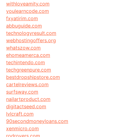
withloveamity.com
youlearncode.com
fxyatirim.com
abbuguide.com
technologyresult.com
webhostingoffers.org
whatszow.com
ehomeamerca.com
techintendo.com
techgreenpure.com
bestdropshipstore.com
cartelreviews.com
surfsway.com
nailartproduct.com
digitactseed.com
lvlcraft.com
90secondmoneyloans.com
xenmicro.com
rodrovers.com