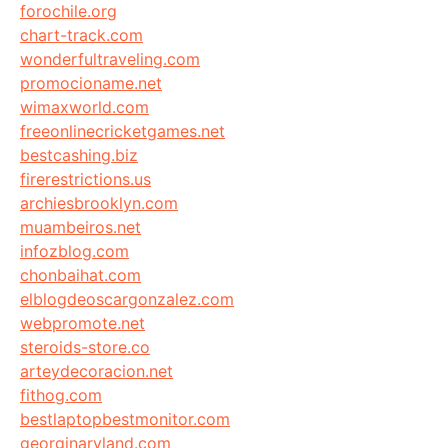
forochile.org
chart-track.com
wonderfultraveling.com
promocioname.net
wimaxworld.com
freeonlinecricketgames.net
bestcashing.biz
firerestrictions.us
archiesbrooklyn.com
muambeiros.net
infozblog.com
chonbaihat.com
elblogdeoscargonzalez.com
webpromote.net
steroids-store.co
arteydecoracion.net
fithog.com
bestlaptopbestmonitor.com
georginaryland.com