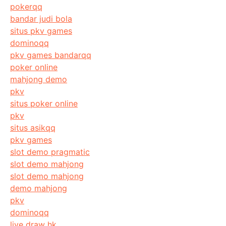
pokerqq
bandar judi bola
situs pkv games
dominoqq
pkv games bandarqq
poker online
mahjong demo
pkv
situs poker online
pkv
situs asikqq
pkv games
slot demo pragmatic
slot demo mahjong
slot demo mahjong
demo mahjong
pkv
dominoqq
live draw hk