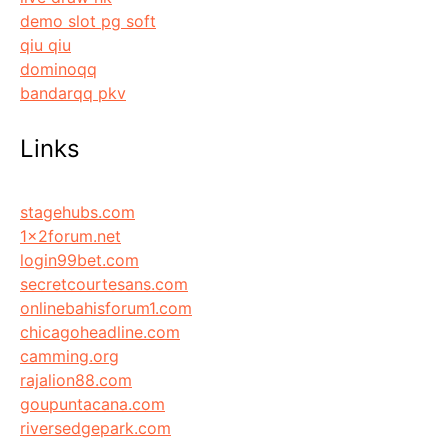
demo slot pg soft
qiu qiu
dominoqq
bandarqq pkv
Links
stagehubs.com
1x2forum.net
login99bet.com
secretcourtesans.com
onlinebahisforum1.com
chicagoheadline.com
camming.org
rajalion88.com
goupuntacana.com
riversedgepark.com