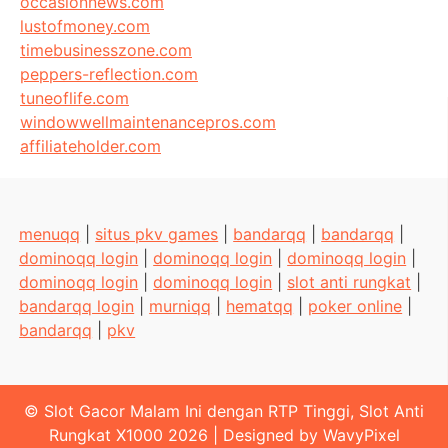
occasionnews.com
lustofmoney.com
timebusinesszone.com
peppers-reflection.com
tuneoflife.com
windowwellmaintenancepros.com
affiliateholder.com
menuqq
|
situs pkv games
|
bandarqq
|
bandarqq
|
dominoqq login
|
dominoqq login
|
dominoqq login
|
dominoqq login
|
dominoqq login
|
slot anti rungkat
|
bandarqq login
|
murniqq
|
hematqq
|
poker online
|
bandarqq
|
pkv
© Slot Gacor Malam Ini dengan RTP Tinggi, Slot Anti
Rungkat X1000 2026
|
Designed by
WavyPixel