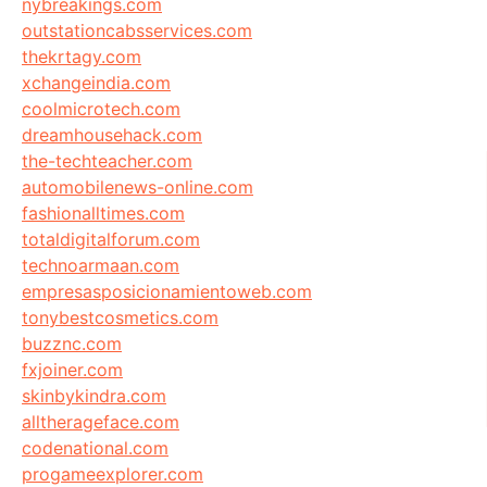
nybreakings.com
outstationcabsservices.com
thekrtagy.com
xchangeindia.com
coolmicrotech.com
dreamhousehack.com
the-techteacher.com
automobilenews-online.com
fashionalltimes.com
totaldigitalforum.com
technoarmaan.com
empresasposicionamientoweb.com
tonybestcosmetics.com
buzznc.com
fxjoiner.com
skinbykindra.com
alltherageface.com
codenational.com
progameexplorer.com