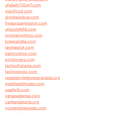
ufabett732m7.com
visiofood.com
droidwindow.com
freeprsubmission.com
ufagold666.com
myinteriorblog.com
bnewsindia.com
techiepick.com
bamzyshop.com
pondycars.com
techonfutures.com
techoologic.com
raspberryketonescanada.org
medihealthrules.com
usathrill.com
vshapedental.com
canfandalucia.org
yourengineguide.com