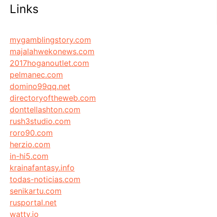
Links
mygamblingstory.com
majalahwekonews.com
2017hoganoutlet.com
pelmanec.com
domino99qq.net
directoryoftheweb.com
donttellashton.com
rush3studio.com
roro90.com
herzio.com
in-hi5.com
krainafantasy.info
todas-noticias.com
senikartu.com
rusportal.net
watty.io