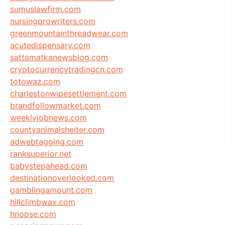
sumuslawfirm.com
nursingprowriters.com
greenmountainthreadwear.com
acutedispensary.com
sattamatkanewsblog.com
cryptocurrencytradingcn.com
totowaz.com
charlestonwipesettlement.com
brandfollowmarket.com
weeklyjobnews.com
countyanimalshelter.com
adwebtagging.com
ranksuperior.net
babystepahead.com
destinationoverlooked.com
gamblingamount.com
hillclimbwax.com
hnopse.com