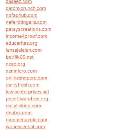
zaseez.com
catchycrunch.com
nofaphub.com
nefertitingalls.com
patsyscreations.com
income4proof.com
educaritas.org
lensajelajah.com
betflik09.net
ncaq.org
xenmicro.com
onlineshopera.com
dartyfresh.com
lewisenterprises.net
pcsoftwarefree.org
dailylinking.com
dnafyx.com
giocolenuvole.com
iyouessential.com