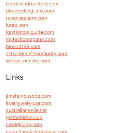
rockislandroastery.com
directselling-pro.com
revenuealarm.com
lurab.com
ignitioncoilguide.com
mytechcomputer.com
bioslot168.com
artsandcraftsauthority.com
webservicelive.com
Links
jimsfamousbbq.com
libertywalk-usa.com
australiamovie.net
gizmobird.co.uk
mp3djsong.com
coursdanglaistoulouse.com