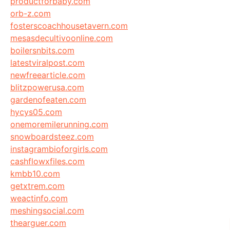
productforbaby.com
orb-z.com
fosterscoachhousetavern.com
mesasdecultivoonline.com
boilersnbits.com
latestviralpost.com
newfreearticle.com
blitzpowerusa.com
gardenofeaten.com
hycys05.com
onemoremilerunning.com
snowboardsteez.com
instagrambioforgirls.com
cashflowxfiles.com
kmbb10.com
getxtrem.com
weactinfo.com
meshingsocial.com
thearguer.com