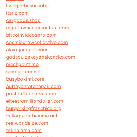
livinginthesun.info
itsriz.com
cargoods.shop
capetownacupuncture.com
bitcoinvideospro.com
cosmiccrowcollective.com
alain-jacquet.com
gotisouizakayabakeneko.com
meshpoint.me
spongebob.net
busyboxintl.com
auttayanratchapak.com
postcoffeebarva.com
elteatromilliondollar.com
burgerkingfranchise.org
vallarpadathamma.net
realworldsize.com
teknolama.com