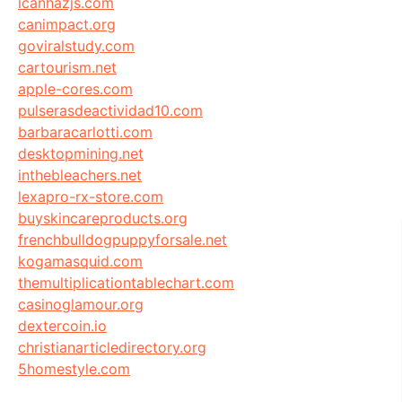
icanhazjs.com
canimpact.org
goviralstudy.com
cartourism.net
apple-cores.com
pulserasdeactividad10.com
barbaracarlotti.com
desktopmining.net
inthebleachers.net
lexapro-rx-store.com
buyskincareproducts.org
frenchbulldogpuppyforsale.net
kogamasquid.com
themultiplicationtablechart.com
casinoglamour.org
dextercoin.io
christianarticledirectory.org
5homestyle.com