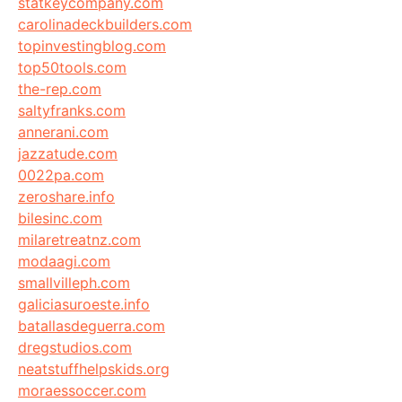
statkeycompany.com
carolinadeckbuilders.com
topinvestingblog.com
top50tools.com
the-rep.com
saltyfranks.com
annerani.com
jazzatude.com
0022pa.com
zeroshare.info
bilesinc.com
milaretreatnz.com
modaagi.com
smallvilleph.com
galiciasuroeste.info
batallasdeguerra.com
dregstudios.com
neatstuffhelpskids.org
moraessoccer.com