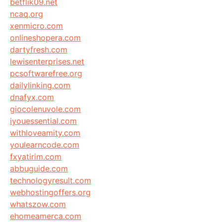
betflik09.net
ncaq.org
xenmicro.com
onlineshopera.com
dartyfresh.com
lewisenterprises.net
pcsoftwarefree.org
dailylinking.com
dnafyx.com
giocolenuvole.com
iyouessential.com
withloveamity.com
youlearncode.com
fxyatirim.com
abbuguide.com
technologyresult.com
webhostingoffers.org
whatszow.com
ehomeamerca.com