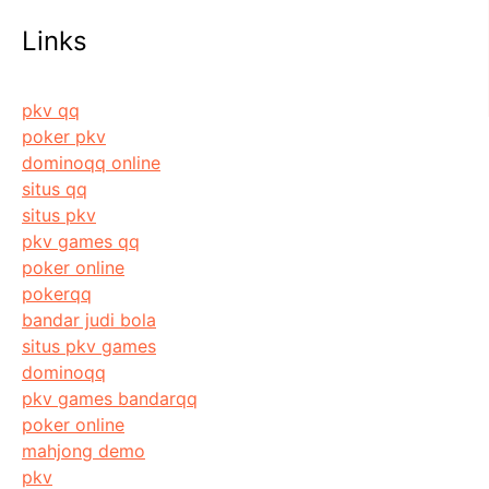
Links
pkv qq
poker pkv
dominoqq online
situs qq
situs pkv
pkv games qq
poker online
pokerqq
bandar judi bola
situs pkv games
dominoqq
pkv games bandarqq
poker online
mahjong demo
pkv