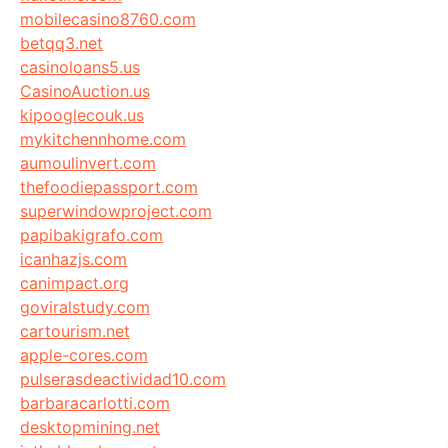
mobilecasino8760.com
betqq3.net
casinoloans5.us
CasinoAuction.us
kipooglecouk.us
mykitchennhome.com
aumoulinvert.com
thefoodiepassport.com
superwindowproject.com
papibakigrafo.com
icanhazjs.com
canimpact.org
goviralstudy.com
cartourism.net
apple-cores.com
pulserasdeactividad10.com
barbaracarlotti.com
desktopmining.net