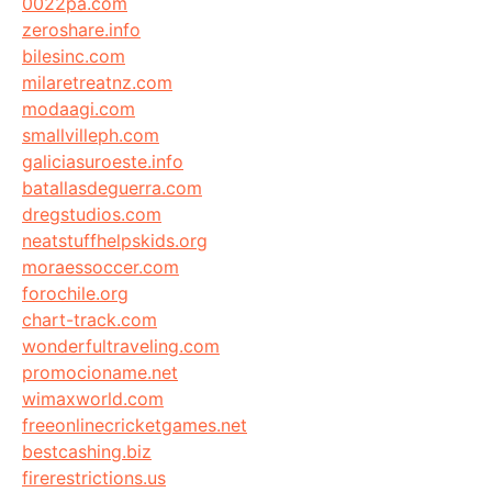
0022pa.com
zeroshare.info
bilesinc.com
milaretreatnz.com
modaagi.com
smallvilleph.com
galiciasuroeste.info
batallasdeguerra.com
dregstudios.com
neatstuffhelpskids.org
moraessoccer.com
forochile.org
chart-track.com
wonderfultraveling.com
promocioname.net
wimaxworld.com
freeonlinecricketgames.net
bestcashing.biz
firerestrictions.us