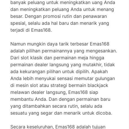
banyak peluang untuk meningkatkan uang Anda
dan meningkatkan peluang Anda untuk menang
besar. Dengan promosi rutin dan penawaran
spesial, selalu ada hal baru dan menarik yang
terjadi di Emas168.
Namun mungkin daya tarik terbesar Emas168
adalah pilihan permainannya yang mengesankan.
Dari slot klasik dan permainan meja hingga
permainan dealer langsung yang mutakhir, tidak
ada kekurangan pilihan untuk dipilih. Apakah
Anda lebih menyukai sensasi memutar gulungan
di mesin slot atau strategi bermain blackjack
melawan dealer langsung, Emas168 siap
membantu Anda. Dan dengan permainan baru
yang ditambahkan secara rutin, selalu ada
sesuatu yang segar dan menarik untuk dicoba.
Secara keseluruhan, Emas168 adalah tujuan