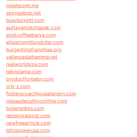
meshpoint.me
spongebob.net
busyboxintl.com
auttayanratchapak.com
postcoffeebarva.com
elteatromilliondollar.com
burgerkingfranchise.org
vallarpadathamma.net
realworldsize.com
teknolama.com
productforbaby.com
orb-z.com
fosterscoachhousetavern.com
mesasdecultivoonline.com
boilersnbits.com
latestviralpost.com
newfreearticle.com
blitzpowerusa.com