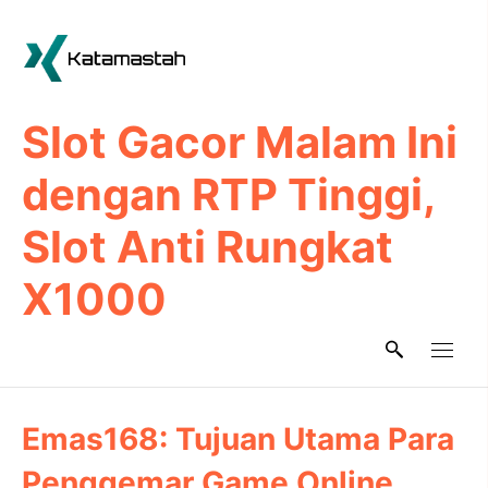
Skip
to
content
Slot Gacor Malam Ini
dengan RTP Tinggi,
Slot Anti Rungkat
X1000
Emas168: Tujuan Utama Para
Penggemar Game Online