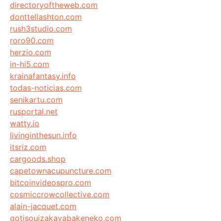
directoryoftheweb.com
donttellashton.com
rush3studio.com
roro90.com
herzio.com
in-hi5.com
krainafantasy.info
todas-noticias.com
senikartu.com
rusportal.net
watty.io
livinginthesun.info
itsriz.com
cargoods.shop
capetownacupuncture.com
bitcoinvideospro.com
cosmiccrowcollective.com
alain-jacquet.com
gotisouizakayabakeneko.com