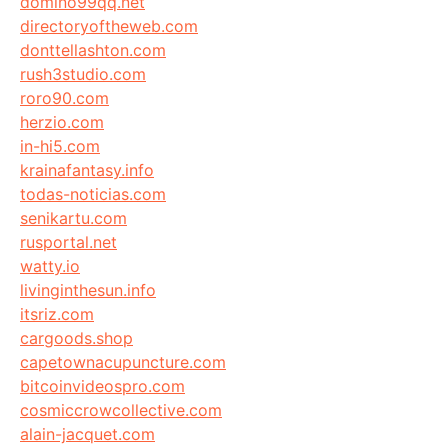
domino99qq.net
directoryoftheweb.com
donttellashton.com
rush3studio.com
roro90.com
herzio.com
in-hi5.com
krainafantasy.info
todas-noticias.com
senikartu.com
rusportal.net
watty.io
livinginthesun.info
itsriz.com
cargoods.shop
capetownacupuncture.com
bitcoinvideospro.com
cosmiccrowcollective.com
alain-jacquet.com