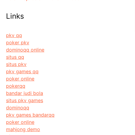
Links
pkv qq
poker pkv
dominoqq online
situs qq
situs pkv
pkv games qq
poker online
pokerqq
bandar judi bola
situs pkv games
dominoqq
pkv games bandarqq
poker online
mahjong demo