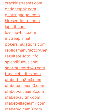
crackinstreams.com
gadgetspak.com
gearsngadget.com
hireseodoctor.com
lapsfit.com
levelup-fast.com
mytreepla.net
pokersimulations.com
replicamanufactory.net
rezultate-loto.info
splendifulous.com
sportsrecords4u.com
topceleberites.com
ufabetting8m4.com
ufabetunionum3.com
ufabetvalueum3.com
ufabetvaultm7.com
ufabetvillageum7.com
ufabetvoicem3.com