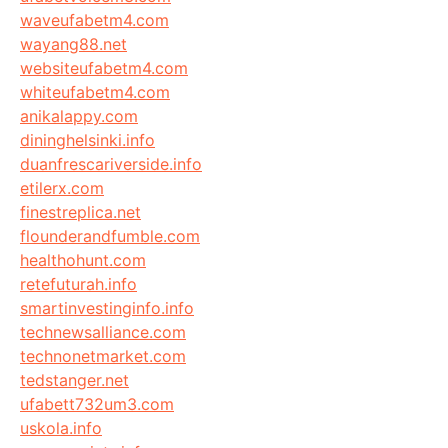
waveufabetm4.com
wayang88.net
websiteufabetm4.com
whiteufabetm4.com
anikalappy.com
dininghelsinki.info
duanfrescariverside.info
etilerx.com
finestreplica.net
flounderandfumble.com
healthohunt.com
retefuturah.info
smartinvestinginfo.info
technewsalliance.com
technonetmarket.com
tedstanger.net
ufabett732um3.com
uskola.info