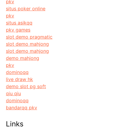
pkv
situs poker online
pkv
situs asikqq
pkv games
slot demo pragmatic
slot demo mahjong
slot demo mahjong
demo mahjong
pkv
dominoqq
live draw hk
demo slot pg soft
qiu qiu
dominoqq
bandarqq pkv
Links