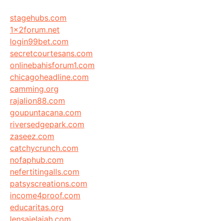
stagehubs.com
1x2forum.net
login99bet.com
secretcourtesans.com
onlinebahisforum1.com
chicagoheadline.com
camming.org
rajalion88.com
goupuntacana.com
riversedgepark.com
zaseez.com
catchycrunch.com
nofaphub.com
nefertitingalls.com
patsyscreations.com
income4proof.com
educaritas.org
lensajelajah.com