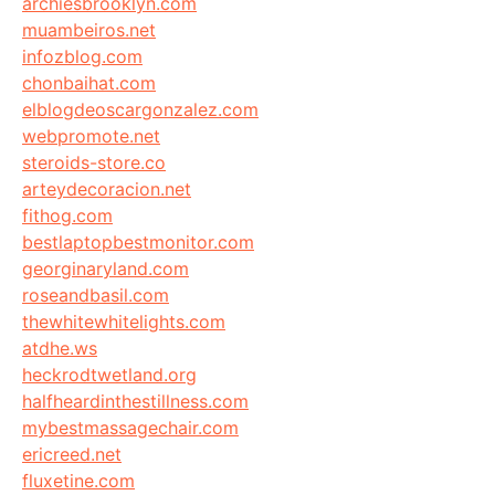
archiesbrooklyn.com
muambeiros.net
infozblog.com
chonbaihat.com
elblogdeoscargonzalez.com
webpromote.net
steroids-store.co
arteydecoracion.net
fithog.com
bestlaptopbestmonitor.com
georginaryland.com
roseandbasil.com
thewhitewhitelights.com
atdhe.ws
heckrodtwetland.org
halfheardinthestillness.com
mybestmassagechair.com
ericreed.net
fluxetine.com