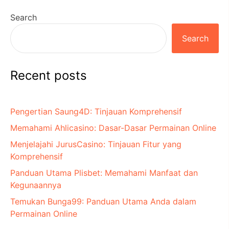
Search
Search
Recent posts
Pengertian Saung4D: Tinjauan Komprehensif
Memahami Ahlicasino: Dasar-Dasar Permainan Online
Menjelajahi JurusCasino: Tinjauan Fitur yang
Komprehensif
Panduan Utama Plisbet: Memahami Manfaat dan
Kegunaannya
Temukan Bunga99: Panduan Utama Anda dalam
Permainan Online