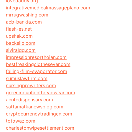
lovedaddy.org
integrativemedicalmassageplano.com
mrrugwashing.com
acb-bankia.com
flash-es.net
upshak.com
backsilo.com
siviralqq.com
impressionresorthoian.com
bestfreakingclothesever.com
falling-film-evaporator.com
sumuslawfirm.com
nursingprowriters.com
greenmountainthreadwear.com
acutedispensary.com
sattamatkanewsblog.com
cryptocurrencytradingcn.com
totowaz.com
charlestonwipesettlement.com