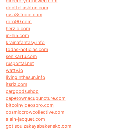
directoryoftheweb.com
donttellashton.com
rush3studio.com
roro90.com
herzio.com
in-hi5.com
krainafantasy.info
todas-noticias.com
senikartu.com
rusportal.net
watty.io
livinginthesun.info
itsriz.com
cargoods.shop
capetownacupuncture.com
bitcoinvideospro.com
cosmiccrowcollective.com
alain-jacquet.com
gotisouizakayabakeneko.com