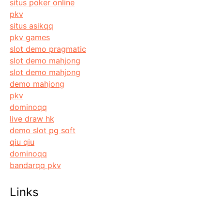
situs poker online
pkv
situs asikqq
pkv games
slot demo pragmatic
slot demo mahjong
slot demo mahjong
demo mahjong
pkv
dominoqq
live draw hk
demo slot pg soft
qiu qiu
dominoqq
bandarqq pkv
Links