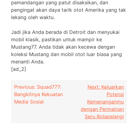
pemandangan yang patut disaksikan, dan
pengingat akan daya tarik otot Amerika yang tak
lekang oleh waktu.
Jadi jika Anda berada di Detroit dan menyukai
mobil klasik, pastikan untuk mampir ke
Mustang77. Anda tidak akan kecewa dengan
koleksi Mustang dan mobil otot luar biasa yang
menanti Anda.
[ad_2]
Post
Previous:
Squad777:
Next:
Keluarkan
Bangkitnya Kekuatan
Potensi
navigation
Media Sosial
Kemenanganmu
dengan Permainan
Seru Bolapelangi