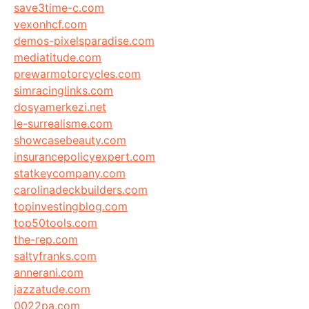
save3time-c.com
vexonhcf.com
demos-pixelsparadise.com
mediatitude.com
prewarmotorcycles.com
simracinglinks.com
dosyamerkezi.net
le-surrealisme.com
showcasebeauty.com
insurancepolicyexpert.com
statkeycompany.com
carolinadeckbuilders.com
topinvestingblog.com
top50tools.com
the-rep.com
saltyfranks.com
annerani.com
jazzatude.com
0022pa.com