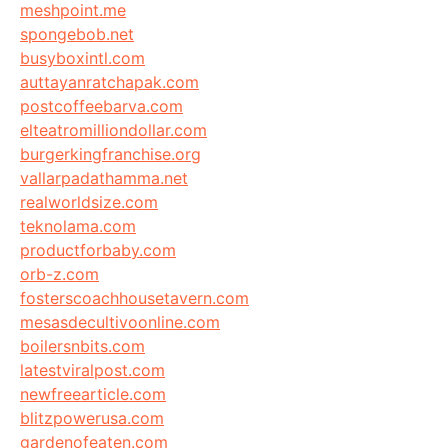
meshpoint.me
spongebob.net
busyboxintl.com
auttayanratchapak.com
postcoffeebarva.com
elteatromilliondollar.com
burgerkingfranchise.org
vallarpadathamma.net
realworldsize.com
teknolama.com
productforbaby.com
orb-z.com
fosterscoachhousetavern.com
mesasdecultivoonline.com
boilersnbits.com
latestviralpost.com
newfreearticle.com
blitzpowerusa.com
gardenofeaten.com