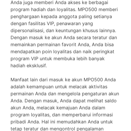
Anda juga memberi Anda akses ke berbagai
program hadiah dan loyalitas. MPO500 memberi
penghargaan kepada anggota paling setianya
dengan fasilitas VIP, penawaran yang
dipersonalisasi, dan keuntungan khusus lainnya.
Dengan masuk ke akun Anda secara teratur dan
memainkan permainan favorit Anda, Anda bisa
mendapatkan poin loyalitas dan naik peringkat
program VIP untuk membuka lebih banyak
hadiah eksklusif.
Manfaat lain dari masuk ke akun MPO500 Anda
adalah kemampuan untuk melacak aktivitas
permainan Anda dan mengelola pengaturan akun
Anda. Dengan masuk, Anda dapat melihat saldo
akun Anda, melacak kemajuan Anda dalam
program loyalitas, dan memperbarui informasi
pribadi Anda. Hal ini memudahkan Anda untuk
tetap teratur dan mengontrol pengalaman