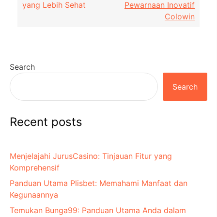
yang Lebih Sehat
Pewarnaan Inovatif
Colowin
Search
Search
Recent posts
Menjelajahi JurusCasino: Tinjauan Fitur yang
Komprehensif
Panduan Utama Plisbet: Memahami Manfaat dan
Kegunaannya
Temukan Bunga99: Panduan Utama Anda dalam