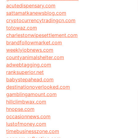
acutedispensary.com
sattamatkanewsblog.com
cryptocurrencytradingcn.com
totowaz.com
charlestonwipesettlement.com
brandfollowmarket.com
weeklyjobnews.com
countyanimalshelter.com
adwebtagging.com
ranksuperior.net
babystepahead.com
destinationoverlooked.com
gamblingamount.com
hillclimbwax.com
hnopse.com
occasionnews.com
lustofmoney.com
timebusinesszone.com