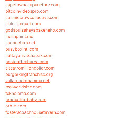
capetownacupuncture.com
bitcoinvideospro.com
cosmiccrowcollective.com
alain-jacquet.com
gotisouizakayabakeneko.com
meshpoint.me
spongebob.net
busyboxintl.com
auttayanratchapak.com
postcoffeebarva.com
elteatromilliondollar.com
burgerkingfranchise.org
vallarpadathamma.net
realworldsize.com
teknolama.com
productforbaby.com
orb-z.com
fosterscoachhousetavern.com