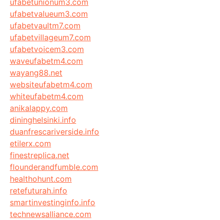
ufabetunionum3.com
ufabetvalueum3.com
ufabetvaultm7.com
ufabetvillageum7.com
ufabetvoicem3.com
waveufabetm4.com
wayang88.net
websiteufabetm4.com
whiteufabetm4.com
anikalappy.com
dininghelsinki.info
duanfrescariverside.info
etilerx.com
finestreplica.net
flounderandfumble.com
healthohunt.com
retefuturah.info
smartinvestinginfo.info
technewsalliance.com