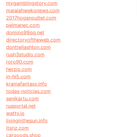
mygamblingstory.com
majalahwekonews.com
2017hoganoutlet.com
pelmanec.com
domino99qq.net
directoryoftheweb.com
donttellashton.com
rush3studio.com
roro90.com
herzio.com
in-hi5.com
krainafantasy.info
todas-noticias.com
senikartu.com
rusportal.net
watty.io
livinginthesun.info
itsriz.com
cargoods.shop