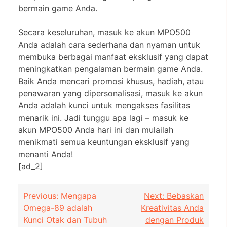
bermain game Anda.
Secara keseluruhan, masuk ke akun MPO500
Anda adalah cara sederhana dan nyaman untuk
membuka berbagai manfaat eksklusif yang dapat
meningkatkan pengalaman bermain game Anda.
Baik Anda mencari promosi khusus, hadiah, atau
penawaran yang dipersonalisasi, masuk ke akun
Anda adalah kunci untuk mengakses fasilitas
menarik ini. Jadi tunggu apa lagi – masuk ke
akun MPO500 Anda hari ini dan mulailah
menikmati semua keuntungan eksklusif yang
menanti Anda!
[ad_2]
Post
Previous:
Mengapa
Next:
Bebaskan
Omega-89 adalah
Kreativitas Anda
navigation
Kunci Otak dan Tubuh
dengan Produk