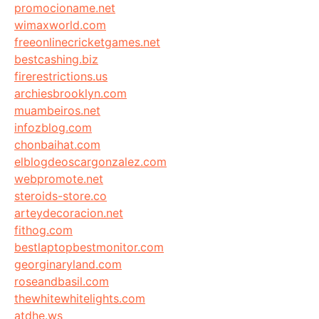
promocioname.net
wimaxworld.com
freeonlinecricketgames.net
bestcashing.biz
firerestrictions.us
archiesbrooklyn.com
muambeiros.net
infozblog.com
chonbaihat.com
elblogdeoscargonzalez.com
webpromote.net
steroids-store.co
arteydecoracion.net
fithog.com
bestlaptopbestmonitor.com
georginaryland.com
roseandbasil.com
thewhitewhitelights.com
atdhe.ws