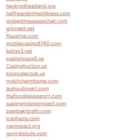
heckrodtwetland.org
halfheardinthestillness.com
mybestmassagechair.com
ericreed.net
fluxetine.com
mobilecasino8760.com
betqq3.net
casinoloans5.us
CasinoAuction.us
kipooglecouk.us
mykitchennhome.com
aumoulinvert.com
thefoodiepassport.com
superwindowproject.com
papibakigrafo.com
icanhazjs.com
canimpact.org
goviralstudy.com