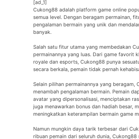
[ad_1]
Cukong88 adalah platform game online popu
semua level. Dengan beragam permainan, fi
pengalaman bermain yang unik dan mendala
banyak.
Salah satu fitur utama yang membedakan Cu
permainannya yang luas. Dari game favorit kl
royale dan esports, Cukong88 punya sesuat
secara berkala, pemain tidak pernah kehabis
Selain pilihan permainannya yang beragam,
menambah pengalaman bermain. Pemain dapat
avatar yang dipersonalisasi, menciptakan ra
juga menawarkan bonus dan hadiah besar, 
meningkatkan keterampilan bermain game m
Namun mungkin daya tarik terbesar dari Cu
ribuan pemain dari seluruh dunia, Cukong88