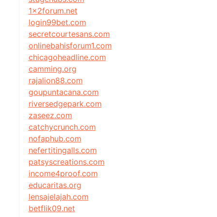
1x2forum.net
login99bet.com
secretcourtesans.com
onlinebahisforum1.com
chicagoheadline.com
camming.org
rajalion88.com
goupuntacana.com
riversedgepark.com
zaseez.com
catchycrunch.com
nofaphub.com
nefertitingalls.com
patsyscreations.com
income4proof.com
educaritas.org
lensajelajah.com
betflik09.net