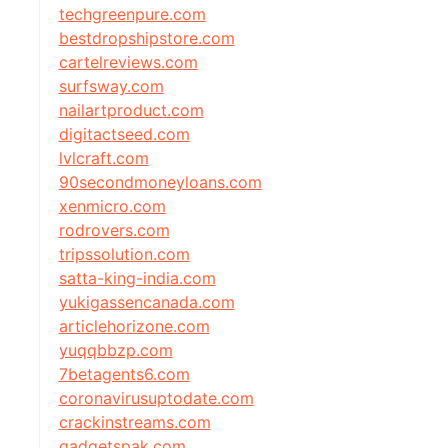
techgreenpure.com
bestdropshipstore.com
cartelreviews.com
surfsway.com
nailartproduct.com
digitactseed.com
lvlcraft.com
90secondmoneyloans.com
xenmicro.com
rodrovers.com
tripssolution.com
satta-king-india.com
yukigassencanada.com
articlehorizone.com
yuqqbbzp.com
7betagents6.com
coronavirusuptodate.com
crackinstreams.com
gadgetspak.com