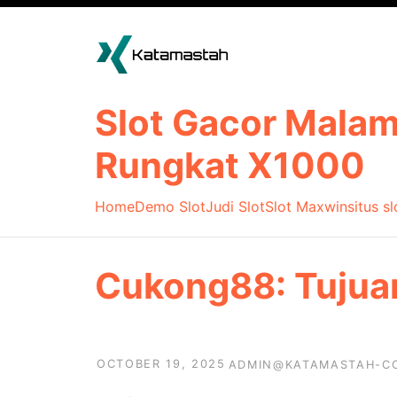
Skip
to
content
Slot Gacor Malam 
Rungkat X1000
Home
Demo Slot
Judi Slot
Slot Maxwin
situs s
Cukong88: Tujua
OCTOBER 19, 2025
ADMIN@KATAMASTAH-C