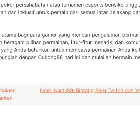
poker persahabatan atau turnamen esports berisiko tinggi,
 dan inklusif untuk pemain dari semua latar belakang da
n utama bagi para gamer yang mencari pengalaman berma
eragam pilihan permainan, fitur-fitur menarik, dan komun
 yang Anda butuhkan untuk membawa permainan Anda ke l
unglah dengan Cukong88 hari ini dan mulailah bermain m
mainan
Next:
Kastil89: Bintang Baru Twitch dan 
arkan