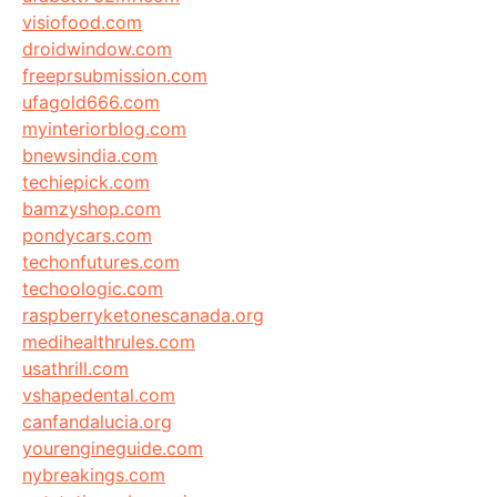
visiofood.com
droidwindow.com
freeprsubmission.com
ufagold666.com
myinteriorblog.com
bnewsindia.com
techiepick.com
bamzyshop.com
pondycars.com
techonfutures.com
techoologic.com
raspberryketonescanada.org
medihealthrules.com
usathrill.com
vshapedental.com
canfandalucia.org
yourengineguide.com
nybreakings.com