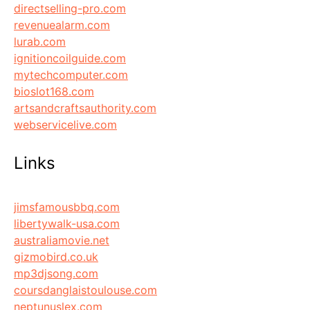
directselling-pro.com
revenuealarm.com
lurab.com
ignitioncoilguide.com
mytechcomputer.com
bioslot168.com
artsandcraftsauthority.com
webservicelive.com
Links
jimsfamousbbq.com
libertywalk-usa.com
australiamovie.net
gizmobird.co.uk
mp3djsong.com
coursdanglaistoulouse.com
neptunuslex.com