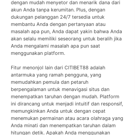
dengan mudah menyetor dan menarik dana dari
akun Anda tanpa kerumitan. Plus, dengan
dukungan pelanggan 24/7 tersedia untuk
membantu Anda dengan pertanyaan atau
masalah apa pun, Anda dapat yakin bahwa Anda
akan selalu memiliki seseorang untuk beralih jika
Anda mengalami masalah apa pun saat
menggunakan platform.
Fitur menonjol lain dari CITIBET88 adalah
antarmuka yang ramah pengguna, yang
memudahkan pemula dan petaruh
berpengalaman untuk menavigasi situs dan
menempatkan taruhan dengan mudah. Platform
ini dirancang untuk menjadi intuitif dan responsif,
memungkinkan Anda untuk dengan cepat
menemukan permainan atau acara olahraga yang
Anda minati dan menempatkan taruhan dalam
hitungan detik. Apakah Anda menggunakan