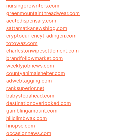
nursingprowriters.com
greenmountainthreadwear.com
acutedispensary.com
sattamatkanewsblog.com
cryptocurrencytradingcn.com
totowaz.com
charlestonwipesettlement.com
brandfollowmarket.com
weeklyjobnews.com
countyanimalshelter.com
adwebtagging.com
ranksuperior.net
babystepahead.com
destinationoverlooked.com
gamblingamount.com
hillclimbwax.com
hnopse.com
occasionnews.com