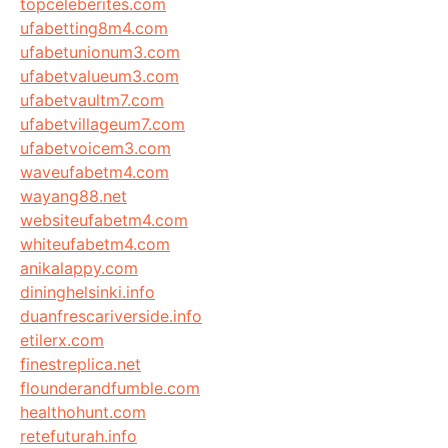
topceleberites.com
ufabetting8m4.com
ufabetunionum3.com
ufabetvalueum3.com
ufabetvaultm7.com
ufabetvillageum7.com
ufabetvoicem3.com
waveufabetm4.com
wayang88.net
websiteufabetm4.com
whiteufabetm4.com
anikalappy.com
dininghelsinki.info
duanfrescariverside.info
etilerx.com
finestreplica.net
flounderandfumble.com
healthohunt.com
retefuturah.info