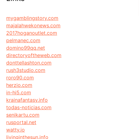
mygamblingstory.com
majalahwekonews.com
2017hoganoutlet.com
pelmanec.com
domino99qq.net
directoryoftheweb.com
donttellashton.com
rush3studio.com
roro90.com
herzio.com
in-hi5.com
krainafantasy.info
todas-noticias.com
senikartu.com
rusportal.net
watty.io
livinginthesun.info