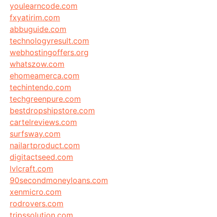
youlearncode.com
fxyatirim.com
abbuguide.com
technologyresult.com
webhostingoffers.org
whatszow.com
ehomeamerca.com
techintendo.com
techgreenpure.com
bestdropshipstore.com
cartelreviews.com
surfsway.com
nailartproduct.com
digitactseed.com
lvlcraft.com
90secondmoneyloans.com
xenmicro.com
rodrovers.com
tripssolution.com