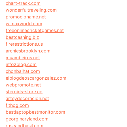
chart-track.com
wonderfultraveling.com
promocioname.net
wimaxworld.com
freeonlinecricketgames.net
bestcashing.biz
firerestrictions.us
archiesbrooklyn.com
muambeiros.net
infozblog.com
chonbaihat.com
elblogdeoscargonzalez.com
webpromote.net
steroids-store.co
arteydecoracion.net
fithog.com
bestlaptopbestmonitor.com
georginaryland.com
roseandbasil.com