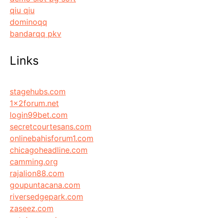
qiu qiu
dominoqq
bandarqq pkv
Links
stagehubs.com
1x2forum.net
login99bet.com
secretcourtesans.com
onlinebahisforum1.com
chicagoheadline.com
camming.org
rajalion88.com
goupuntacana.com
riversedgepark.com
zaseez.com