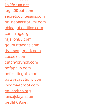
1x2forum.net
login99bet.com
secretcourtesans.com
onlinebahisforum1.com
chicagoheadline.com
camming.org
rajalion88.com
goupuntacana.com
riversedgepark.com
zaseez.com
catchycrunch.com
nofaphub.com
nefertitingalls.com
patsyscreations.com
income4proof.com
educaritas.org
lensajelajah.com
betflik09.net