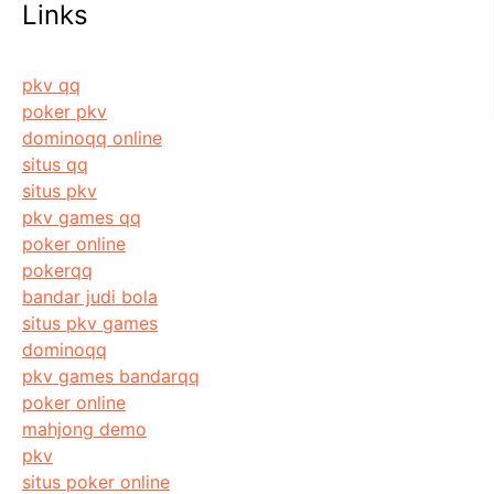
Links
pkv qq
poker pkv
dominoqq online
situs qq
situs pkv
pkv games qq
poker online
pokerqq
bandar judi bola
situs pkv games
dominoqq
pkv games bandarqq
poker online
mahjong demo
pkv
situs poker online