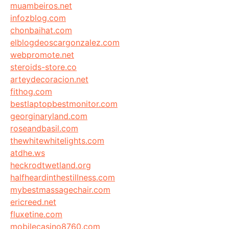
muambeiros.net
infozblog.com
chonbaihat.com
elblogdeoscargonzalez.com
webpromote.net
steroids-store.co
arteydecoracion.net
fithog.com
bestlaptopbestmonitor.com
georginaryland.com
roseandbasil.com
thewhitewhitelights.com
atdhe.ws
heckrodtwetland.org
halfheardinthestillness.com
mybestmassagechair.com
ericreed.net
fluxetine.com
mobilecasino8760.com