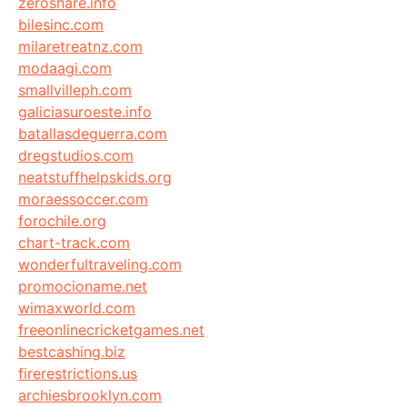
zeroshare.info
bilesinc.com
milaretreatnz.com
modaagi.com
smallvilleph.com
galiciasuroeste.info
batallasdeguerra.com
dregstudios.com
neatstuffhelpskids.org
moraessoccer.com
forochile.org
chart-track.com
wonderfultraveling.com
promocioname.net
wimaxworld.com
freeonlinecricketgames.net
bestcashing.biz
firerestrictions.us
archiesbrooklyn.com