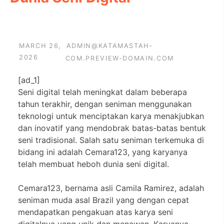
MARCH 26,
ADMIN@KATAMASTAH-
2026
COM.PREVIEW-DOMAIN.COM
[ad_1]
Seni digital telah meningkat dalam beberapa
tahun terakhir, dengan seniman menggunakan
teknologi untuk menciptakan karya menakjubkan
dan inovatif yang mendobrak batas-batas bentuk
seni tradisional. Salah satu seniman terkemuka di
bidang ini adalah Cemara123, yang karyanya
telah membuat heboh dunia seni digital.
Cemara123, bernama asli Camila Ramirez, adalah
seniman muda asal Brazil yang dengan cepat
mendapatkan pengakuan atas karya seni
digitalnya yang unik dan menawan. Karyanya