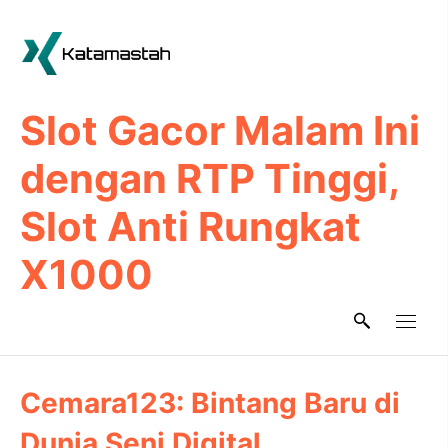
Skip
to
content
Slot Gacor Malam Ini
dengan RTP Tinggi,
Slot Anti Rungkat
X1000
Cemara123: Bintang Baru di
Dunia Seni Digital