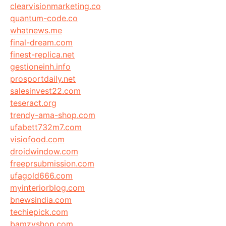
clearvisionmarketing.co
quantum-code.co
whatnews.me
final-dream.com
finest-replica.net
gestioneinh.info
prosportdaily.net
salesinvest22.com
teseract.org
trendy-ama-shop.com
ufabett732m7.com
visiofood.com
droidwindow.com
freeprsubmission.com
ufagold666.com
myinteriorblog.com
bnewsindia.com
techiepick.com
bamzyshop.com