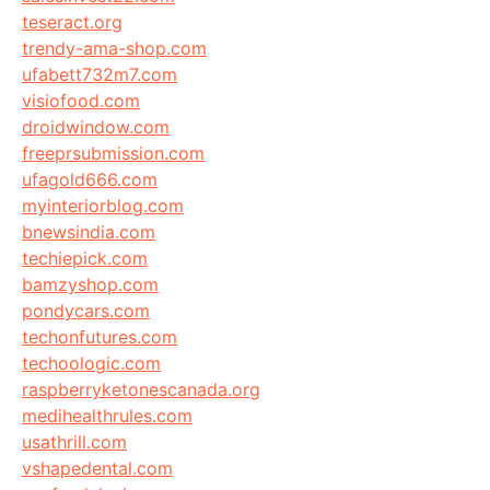
teseract.org
trendy-ama-shop.com
ufabett732m7.com
visiofood.com
droidwindow.com
freeprsubmission.com
ufagold666.com
myinteriorblog.com
bnewsindia.com
techiepick.com
bamzyshop.com
pondycars.com
techonfutures.com
techoologic.com
raspberryketonescanada.org
medihealthrules.com
usathrill.com
vshapedental.com