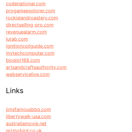
codenational.com
progameexplorer.com
rockislandroastery.com
directselling-pro.com
revenuealarm.com
lurab.com
ignitioncoilguide.com
mytechcomputer.com
bioslot168.com
artsandcraftsauthority.com
webservicelive.com
Links
jimsfamousbbq.com
libertywalk-usa.com
australiamovie.net
gizmobird.co.uk