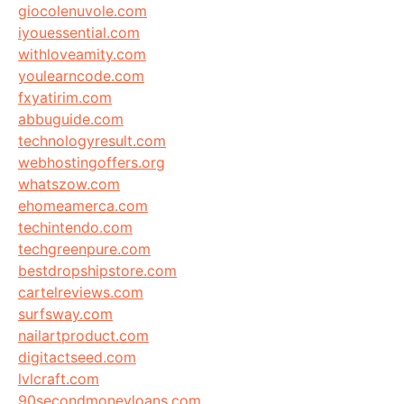
giocolenuvole.com
iyouessential.com
withloveamity.com
youlearncode.com
fxyatirim.com
abbuguide.com
technologyresult.com
webhostingoffers.org
whatszow.com
ehomeamerca.com
techintendo.com
techgreenpure.com
bestdropshipstore.com
cartelreviews.com
surfsway.com
nailartproduct.com
digitactseed.com
lvlcraft.com
90secondmoneyloans.com