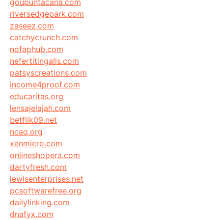
goupuntacana.com
riversedgepark.com
zaseez.com
catchycrunch.com
nofaphub.com
nefertitingalls.com
patsyscreations.com
income4proof.com
educaritas.org
lensajelajah.com
betflik09.net
ncaq.org
xenmicro.com
onlineshopera.com
dartyfresh.com
lewisenterprises.net
pcsoftwarefree.org
dailylinking.com
dnafyx.com