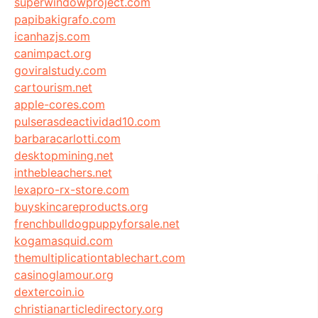
superwindowproject.com
papibakigrafo.com
icanhazjs.com
canimpact.org
goviralstudy.com
cartourism.net
apple-cores.com
pulserasdeactividad10.com
barbaracarlotti.com
desktopmining.net
inthebleachers.net
lexapro-rx-store.com
buyskincareproducts.org
frenchbulldogpuppyforsale.net
kogamasquid.com
themultiplicationtablechart.com
casinoglamour.org
dextercoin.io
christianarticledirectory.org