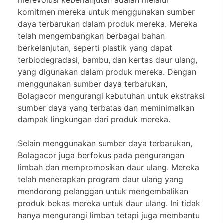
komitmen mereka untuk menggunakan sumber
daya terbarukan dalam produk mereka. Mereka
telah mengembangkan berbagai bahan
berkelanjutan, seperti plastik yang dapat
terbiodegradasi, bambu, dan kertas daur ulang,
yang digunakan dalam produk mereka. Dengan
menggunakan sumber daya terbarukan,
Bolagacor mengurangi kebutuhan untuk ekstraksi
sumber daya yang terbatas dan meminimalkan
dampak lingkungan dari produk mereka.
Selain menggunakan sumber daya terbarukan,
Bolagacor juga berfokus pada pengurangan
limbah dan mempromosikan daur ulang. Mereka
telah menerapkan program daur ulang yang
mendorong pelanggan untuk mengembalikan
produk bekas mereka untuk daur ulang. Ini tidak
hanya mengurangi limbah tetapi juga membantu