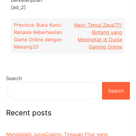
[ad_2]
Post
Previous:
Buka Kunci
Next:
Temui Zeus711:
Rahasia Keberhasilan
Bintang yang
navigation
Game Online dengan
Meningkat di Dunia
Menang33
Gaming Online
Search
Search
Recent posts
Menjelajahi JurusCasino: Tinjauan Fitur yang