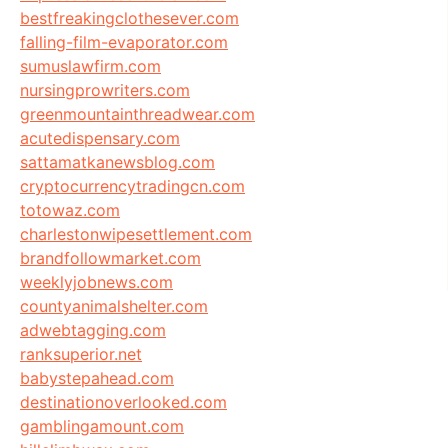
bestfreakingclothesever.com
falling-film-evaporator.com
sumuslawfirm.com
nursingprowriters.com
greenmountainthreadwear.com
acutedispensary.com
sattamatkanewsblog.com
cryptocurrencytradingcn.com
totowaz.com
charlestonwipesettlement.com
brandfollowmarket.com
weeklyjobnews.com
countyanimalshelter.com
adwebtagging.com
ranksuperior.net
babystepahead.com
destinationoverlooked.com
gamblingamount.com