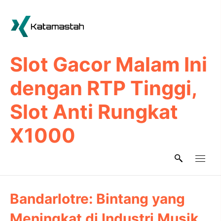
Skip
to
content
Slot Gacor Malam Ini
dengan RTP Tinggi,
Slot Anti Rungkat
X1000
Bandarlotre: Bintang yang
Meningkat di Industri Musik