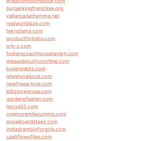
elteatromilliondollar.com
burgerkingfranchise.org
vallarpadathamma.net
realworldsize.com
teknolama.com
productforbaby.com
orb-z.com
fosterscoachhousetavern.com
mesasdecultivoonline.com
boilersnbits.com
latestviralpost.com
newfreearticle.com
blitzpowerusa.com
gardenofeaten.com
hycys05.com
onemoremilerunning.com
snowboardsteez.com
instagrambioforgirls.com
cashflowxfiles.com