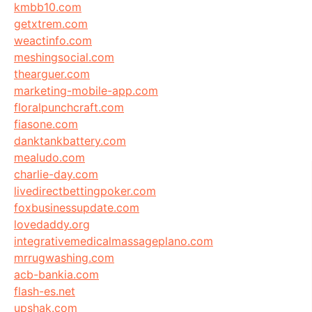
kmbb10.com
getxtrem.com
weactinfo.com
meshingsocial.com
thearguer.com
marketing-mobile-app.com
floralpunchcraft.com
fiasone.com
danktankbattery.com
mealudo.com
charlie-day.com
livedirectbettingpoker.com
foxbusinessupdate.com
lovedaddy.org
integrativemedicalmassageplano.com
mrrugwashing.com
acb-bankia.com
flash-es.net
upshak.com