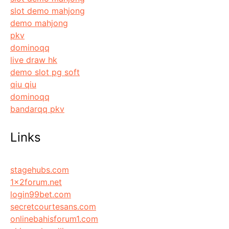
slot demo mahjong
demo mahjong
pkv
dominoqq
live draw hk
demo slot pg soft
qiu qiu
dominoqq
bandarqq pkv
Links
stagehubs.com
1x2forum.net
login99bet.com
secretcourtesans.com
onlinebahisforum1.com