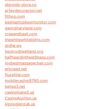
steroids-store.co
arteydecoracion.net
fithog.com
bestlaptopbestmonitor.com
georginaryland.com
roseandbasil.com
thewhitewhitelights.com
atdhe.ws
heckrodtwetland.org
halfheardinthestillness.com
mybestmassagechair.com
ericreed.net
fluxetine.com
mobilecasino8760.com
betqq3.net
casinoloans5.us
CasinoAuction.us
kipooglecouk.us