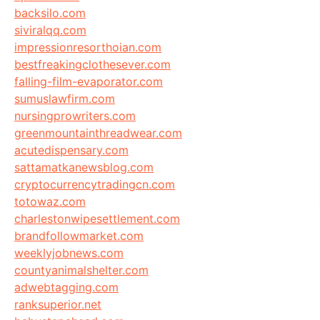
backsilo.com
siviralqq.com
impressionresorthoian.com
bestfreakingclothesever.com
falling-film-evaporator.com
sumuslawfirm.com
nursingprowriters.com
greenmountainthreadwear.com
acutedispensary.com
sattamatkanewsblog.com
cryptocurrencytradingcn.com
totowaz.com
charlestonwipesettlement.com
brandfollowmarket.com
weeklyjobnews.com
countyanimalshelter.com
adwebtagging.com
ranksuperior.net