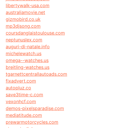
libertywalk-usa.com
australiamovie.net
gizmobird.co.uk
mp3djsong.com
coursdanglaistoulouse.com
neptunuslex.com
auguri-di-natale.info
michelewatch.us
omega--watches.us
breitling-watches.us
tgarnettcentrallautoads.com
fixadvert.com
autopluz.co
save3time-c.com
vexonhcf.com
demos-pixelsparadise.com
mediatitude.com
prewarmotorcycles.com