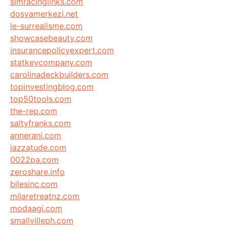
simracinglinks.com
dosyamerkezi.net
le-surrealisme.com
showcasebeauty.com
insurancepolicyexpert.com
statkeycompany.com
carolinadeckbuilders.com
topinvestingblog.com
top50tools.com
the-rep.com
saltyfranks.com
annerani.com
jazzatude.com
0022pa.com
zeroshare.info
bilesinc.com
milaretreatnz.com
modaagi.com
smallvilleph.com