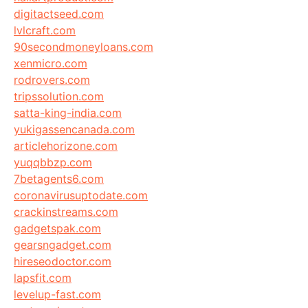
digitactseed.com
lvlcraft.com
90secondmoneyloans.com
xenmicro.com
rodrovers.com
tripssolution.com
satta-king-india.com
yukigassencanada.com
articlehorizone.com
yuqqbbzp.com
7betagents6.com
coronavirusuptodate.com
crackinstreams.com
gadgetspak.com
gearsngadget.com
hireseodoctor.com
lapsfit.com
levelup-fast.com