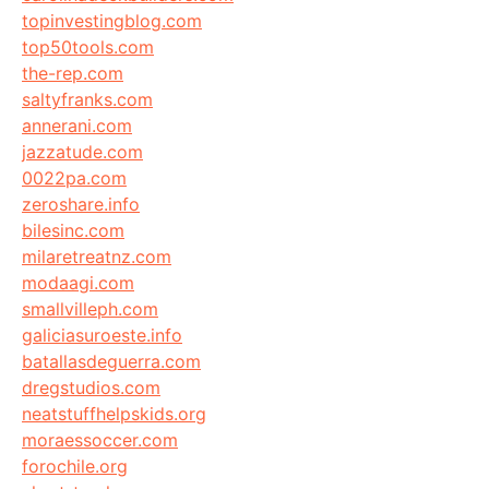
topinvestingblog.com
top50tools.com
the-rep.com
saltyfranks.com
annerani.com
jazzatude.com
0022pa.com
zeroshare.info
bilesinc.com
milaretreatnz.com
modaagi.com
smallvilleph.com
galiciasuroeste.info
batallasdeguerra.com
dregstudios.com
neatstuffhelpskids.org
moraessoccer.com
forochile.org