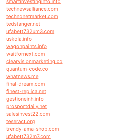
smartinvestinginfo.info
technewsalliance.com
technonetmarket.com
tedstanger.net
ufabett732um3.com
uskola.info
wagonpaints.info
waitfornext.com
clearvisionmarketing.co
quantum-code.co
whatnews.me
final-dream.com
finest-replica.net
gestioneinh.info
prosportdaily.net
salesinvest22.com
teseract.org
trendy-ama-shop.com
ufabett732m7.com