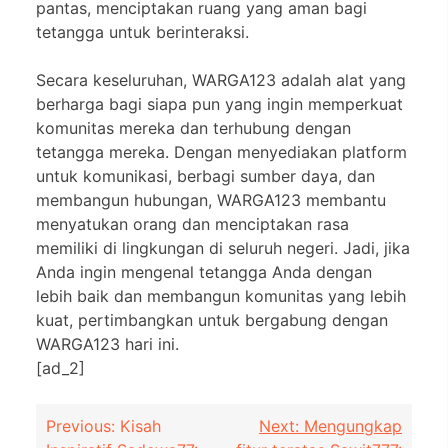
pantas, menciptakan ruang yang aman bagi
tetangga untuk berinteraksi.
Secara keseluruhan, WARGA123 adalah alat yang
berharga bagi siapa pun yang ingin memperkuat
komunitas mereka dan terhubung dengan
tetangga mereka. Dengan menyediakan platform
untuk komunikasi, berbagi sumber daya, dan
membangun hubungan, WARGA123 membantu
menyatukan orang dan menciptakan rasa
memiliki di lingkungan di seluruh negeri. Jadi, jika
Anda ingin mengenal tetangga Anda dengan
lebih baik dan membangun komunitas yang lebih
kuat, pertimbangkan untuk bergabung dengan
WARGA123 hari ini.
[ad_2]
Post
Previous:
Kisah
Next:
Mengungkap