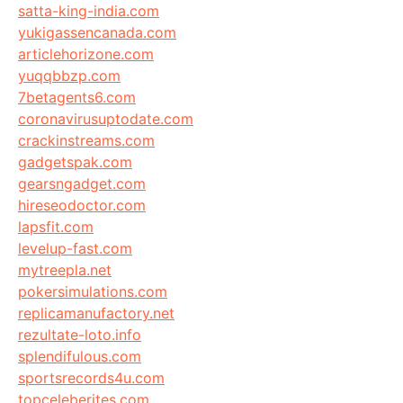
satta-king-india.com
yukigassencanada.com
articlehorizone.com
yuqqbbzp.com
7betagents6.com
coronavirusuptodate.com
crackinstreams.com
gadgetspak.com
gearsngadget.com
hireseodoctor.com
lapsfit.com
levelup-fast.com
mytreepla.net
pokersimulations.com
replicamanufactory.net
rezultate-loto.info
splendifulous.com
sportsrecords4u.com
topceleberites.com