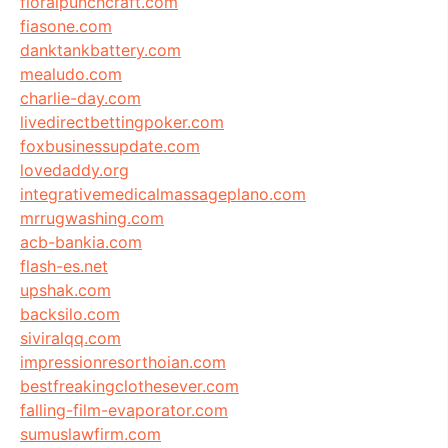
floralpunchcraft.com
fiasone.com
danktankbattery.com
mealudo.com
charlie-day.com
livedirectbettingpoker.com
foxbusinessupdate.com
lovedaddy.org
integrativemedicalmassageplano.com
mrrugwashing.com
acb-bankia.com
flash-es.net
upshak.com
backsilo.com
siviralqq.com
impressionresorthoian.com
bestfreakingclothesever.com
falling-film-evaporator.com
sumuslawfirm.com