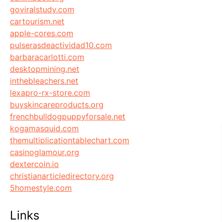
goviralstudy.com
cartourism.net
apple-cores.com
pulserasdeactividad10.com
barbaracarlotti.com
desktopmining.net
inthebleachers.net
lexapro-rx-store.com
buyskincareproducts.org
frenchbulldogpuppyforsale.net
kogamasquid.com
themultiplicationtablechart.com
casinoglamour.org
dextercoin.io
christianarticledirectory.org
5homestyle.com
Links