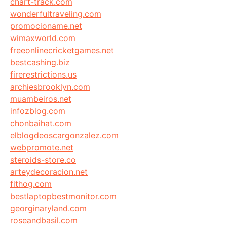
chart-track.com
wonderfultraveling.com
promocioname.net
wimaxworld.com
freeonlinecricketgames.net
bestcashing.biz
firerestrictions.us
archiesbrooklyn.com
muambeiros.net
infozblog.com
chonbaihat.com
elblogdeoscargonzalez.com
webpromote.net
steroids-store.co
arteydecoracion.net
fithog.com
bestlaptopbestmonitor.com
georginaryland.com
roseandbasil.com