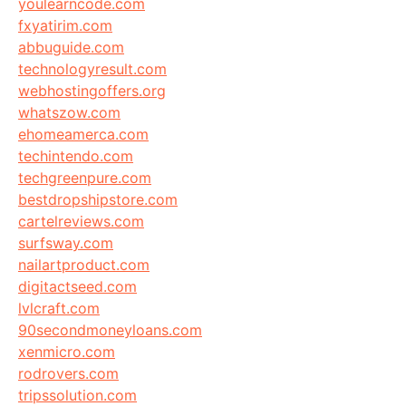
youlearncode.com
fxyatirim.com
abbuguide.com
technologyresult.com
webhostingoffers.org
whatszow.com
ehomeamerca.com
techintendo.com
techgreenpure.com
bestdropshipstore.com
cartelreviews.com
surfsway.com
nailartproduct.com
digitactseed.com
lvlcraft.com
90secondmoneyloans.com
xenmicro.com
rodrovers.com
tripssolution.com