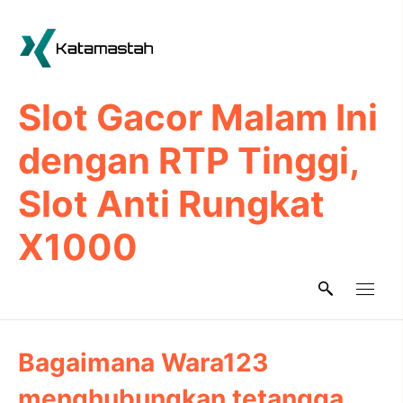
Skip
to
content
Slot Gacor Malam Ini
dengan RTP Tinggi,
Slot Anti Rungkat
X1000
Bagaimana Wara123
menghubungkan tetangga