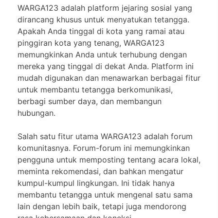
WARGA123 adalah platform jejaring sosial yang
dirancang khusus untuk menyatukan tetangga.
Apakah Anda tinggal di kota yang ramai atau
pinggiran kota yang tenang, WARGA123
memungkinkan Anda untuk terhubung dengan
mereka yang tinggal di dekat Anda. Platform ini
mudah digunakan dan menawarkan berbagai fitur
untuk membantu tetangga berkomunikasi,
berbagi sumber daya, dan membangun
hubungan.
Salah satu fitur utama WARGA123 adalah forum
komunitasnya. Forum-forum ini memungkinkan
pengguna untuk memposting tentang acara lokal,
meminta rekomendasi, dan bahkan mengatur
kumpul-kumpul lingkungan. Ini tidak hanya
membantu tetangga untuk mengenal satu sama
lain dengan lebih baik, tetapi juga mendorong
rasa kebersamaan dan koneksi.