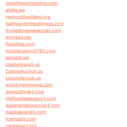
thewhitewhitelights.com
atdhe.ws
heckrodtwetland.org
halfheardinthestillness.com
mybestmassagechair.com
ericreed.net
fluxetine.com
mobilecasino8760.com
betqq3.net
casinoloans5.us
CasinoAuction.us
kipooglecouk.us
mykitchennhome.com
aumoulinvert.com
thefoodiepassport.com
superwindowproject.com
papibakigrafo.com
icanhazjs.com
canimpact.org