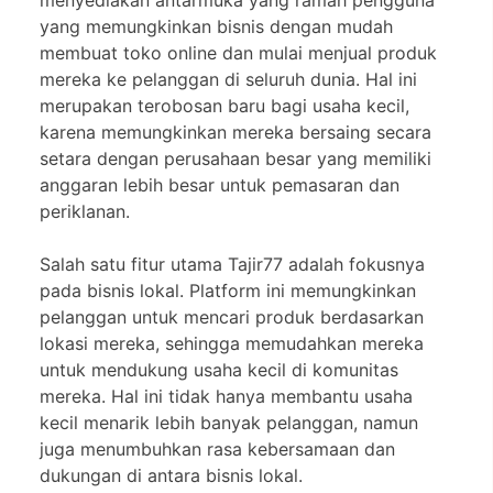
yang memungkinkan bisnis dengan mudah
membuat toko online dan mulai menjual produk
mereka ke pelanggan di seluruh dunia. Hal ini
merupakan terobosan baru bagi usaha kecil,
karena memungkinkan mereka bersaing secara
setara dengan perusahaan besar yang memiliki
anggaran lebih besar untuk pemasaran dan
periklanan.
Salah satu fitur utama Tajir77 adalah fokusnya
pada bisnis lokal. Platform ini memungkinkan
pelanggan untuk mencari produk berdasarkan
lokasi mereka, sehingga memudahkan mereka
untuk mendukung usaha kecil di komunitas
mereka. Hal ini tidak hanya membantu usaha
kecil menarik lebih banyak pelanggan, namun
juga menumbuhkan rasa kebersamaan dan
dukungan di antara bisnis lokal.