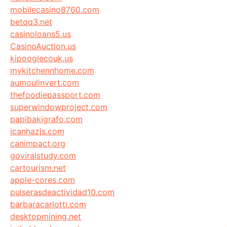
mobilecasino8760.com
betqq3.net
casinoloans5.us
CasinoAuction.us
kipooglecouk.us
mykitchennhome.com
aumoulinvert.com
thefoodiepassport.com
superwindowproject.com
papibakigrafo.com
icanhazjs.com
canimpact.org
goviralstudy.com
cartourism.net
apple-cores.com
pulserasdeactividad10.com
barbaracarlotti.com
desktopmining.net