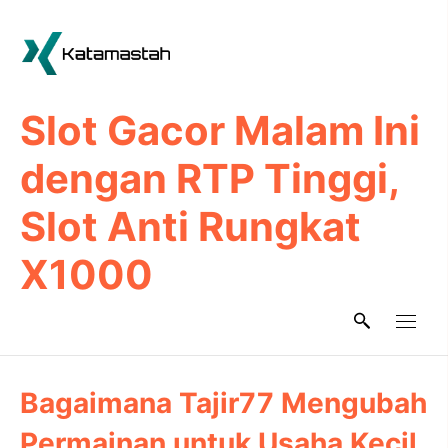
Skip
to
content
Slot Gacor Malam Ini
dengan RTP Tinggi,
Slot Anti Rungkat
X1000
Bagaimana Tajir77 Mengubah
Permainan untuk Usaha Kecil