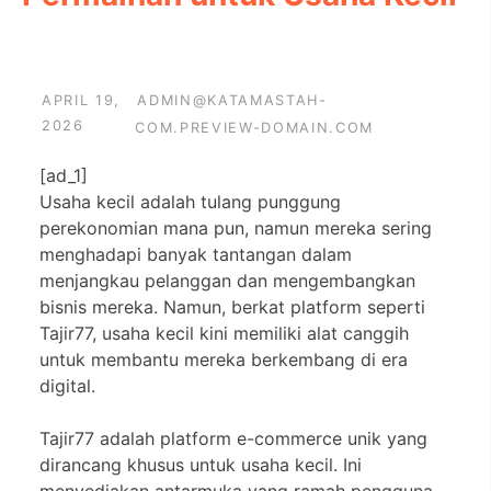
APRIL 19,
ADMIN@KATAMASTAH-
2026
COM.PREVIEW-DOMAIN.COM
[ad_1]
Usaha kecil adalah tulang punggung
perekonomian mana pun, namun mereka sering
menghadapi banyak tantangan dalam
menjangkau pelanggan dan mengembangkan
bisnis mereka. Namun, berkat platform seperti
Tajir77, usaha kecil kini memiliki alat canggih
untuk membantu mereka berkembang di era
digital.
Tajir77 adalah platform e-commerce unik yang
dirancang khusus untuk usaha kecil. Ini
menyediakan antarmuka yang ramah pengguna