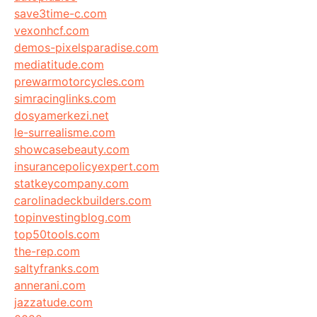
save3time-c.com
vexonhcf.com
demos-pixelsparadise.com
mediatitude.com
prewarmotorcycles.com
simracinglinks.com
dosyamerkezi.net
le-surrealisme.com
showcasebeauty.com
insurancepolicyexpert.com
statkeycompany.com
carolinadeckbuilders.com
topinvestingblog.com
top50tools.com
the-rep.com
saltyfranks.com
annerani.com
jazzatude.com