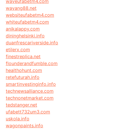
waveufabetm4.com
wayang88.net
websiteufabetm4.com
whiteufabetm4.com
anikalappy.com
dininghelsinki.info
duanfrescariverside.info
etilerx.com
finestreplica.net
flounderandfumble.com
healthohunt.com
retefuturah.info
smartinvestinginfo.info
technewsalliance.com
technonetmarket.com
tedstanger.net
ufabett732um3.com
uskola.info
wagonpaints.info