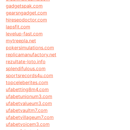
gadgetspak.com
gearsngadget.com
hireseodoctor.com
lapsfit.com
levelup-fast.com
mytreepla.net
pokersimulations.com
replicamanufactory.net
rezultate-loto.info
splendifulous.com
sportsrecords4u.com
topceleberites.com
ufabetting8m4.com
ufabetunionum3.com
ufabetvalueum3.com
ufabetvaultm7.com
ufabetvillageum7.com
ufabetvoicem3.com