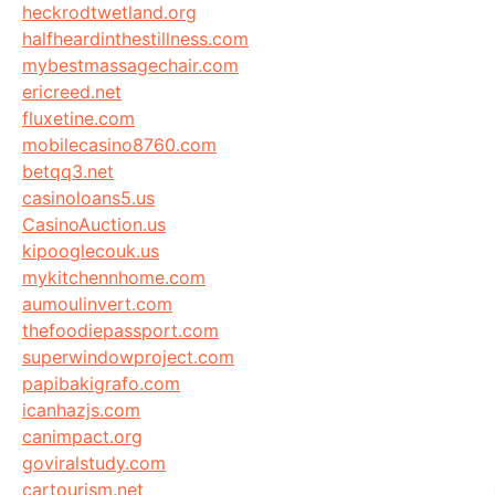
heckrodtwetland.org
halfheardinthestillness.com
mybestmassagechair.com
ericreed.net
fluxetine.com
mobilecasino8760.com
betqq3.net
casinoloans5.us
CasinoAuction.us
kipooglecouk.us
mykitchennhome.com
aumoulinvert.com
thefoodiepassport.com
superwindowproject.com
papibakigrafo.com
icanhazjs.com
canimpact.org
goviralstudy.com
cartourism.net