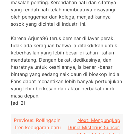
masalah penting. Kerendahan hati dan sifatnya
yang rendah hati telah membuatnya disayangi
oleh penggemar dan kolega, menjadikannya
sosok yang dicintai di industri ini.
Karena Arjuna96 terus bersinar di layar perak,
tidak ada keraguan bahwa ia ditakdirkan untuk
keberhasilan yang lebih besar di tahun -tahun
mendatang. Dengan bakat, dedikasinya, dan
hasratnya untuk keahliannya, ia benar -benar
bintang yang sedang naik daun di bioskop India.
Fans dapat menantikan lebih banyak pertunjukan
yang lebih berkesan dari aktor berbakat ini di
masa depan.
[ad_2]
Post
Previous:
Rollingspin:
Next:
Mengungkap
Tren kebugaran baru
Dunia Misterius 5unsur:
navigation