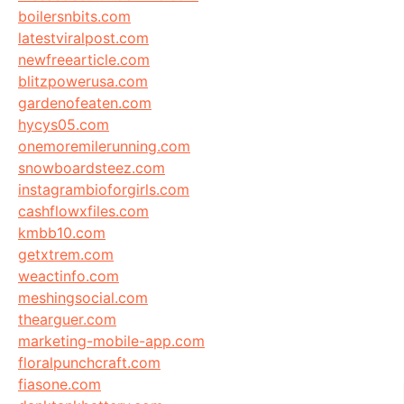
boilersnbits.com
latestviralpost.com
newfreearticle.com
blitzpowerusa.com
gardenofeaten.com
hycys05.com
onemoremilerunning.com
snowboardsteez.com
instagrambioforgirls.com
cashflowxfiles.com
kmbb10.com
getxtrem.com
weactinfo.com
meshingsocial.com
thearguer.com
marketing-mobile-app.com
floralpunchcraft.com
fiasone.com