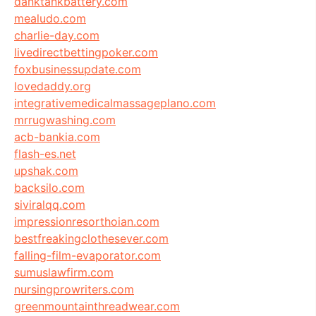
danktankbattery.com
mealudo.com
charlie-day.com
livedirectbettingpoker.com
foxbusinessupdate.com
lovedaddy.org
integrativemedicalmassageplano.com
mrrugwashing.com
acb-bankia.com
flash-es.net
upshak.com
backsilo.com
siviralqq.com
impressionresorthoian.com
bestfreakingclothesever.com
falling-film-evaporator.com
sumuslawfirm.com
nursingprowriters.com
greenmountainthreadwear.com