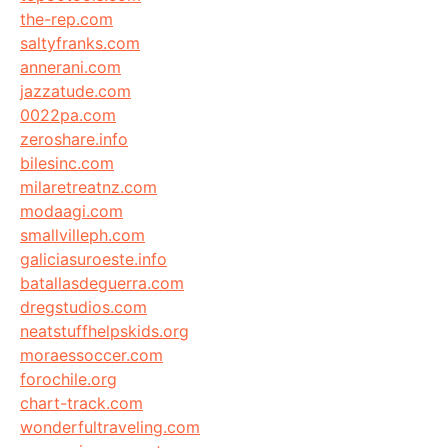
the-rep.com
saltyfranks.com
annerani.com
jazzatude.com
0022pa.com
zeroshare.info
bilesinc.com
milaretreatnz.com
modaagi.com
smallvilleph.com
galiciasuroeste.info
batallasdeguerra.com
dregstudios.com
neatstuffhelpskids.org
moraessoccer.com
forochile.org
chart-track.com
wonderfultraveling.com