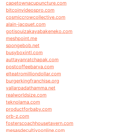
capetownacupuncture.com
bitcoinvideospro.com
cosmiccrowcollective.com
alain-jacquet.com
gotisouizakayabakeneko.com
meshpoint.me
spongebob.net
busyboxintl.com
auttayanratchapak.com
postcoffeebarva.com
elteatromilliondollar.com
burgerkingfranchise.org
vallarpadathamma.net
realworldsize.com
teknolama.com
productforbaby.com
orb-z.com
fosterscoachhousetavern.com
mesasdecultivoonline.com