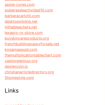
apple-cores.com
pulserasdeactividad10.com
barbaracarlotti.com
desktopmining.net
inthebleachers.net
lexapro-rx-store.com
buyskincareproducts.org
frenchbulldogpuppyforsale.net
kogamasquid.com
themultiplicationtablechart.com
casinoglamour.org
dextercoin.io
christianarticledirectory.org
5homestyle.com
Links