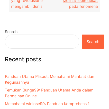
yang revolusioner
Melihat lebih dekat
mengambil dunia
pada fenomena
Search
Search
Recent posts
Panduan Utama Plisbet: Memahami Manfaat dan
Kegunaannya
Temukan Bunga99: Panduan Utama Anda dalam
Permainan Online
Memahami winlose99: Panduan Komprehensif