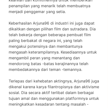
penampilan yang menarik telah membuatnya
menjadi penggemar yang setia.
Keberhasilan Arjuna96 di industri ini juga dapat
dikaitkan dengan pilihan film dan sutradara. Dia
telah bekerja dengan beberapa pembuat film
paling berbakat di negara ini, yang telah
mengakui potensinya dan membantunya
mengasah keterampilannya. Kesediaannya untuk
mengambil peran yang menantang dan
mendorong batas -batas kerajinannya telah
membedakannya dari teman -temannya.
Terlepas dari kehebatan aktingnya, Arjuna96 juga
dikenal karena karya filantropisnya dan aktivisme
sosial. Dia secara aktif terlibat dalam berbagai
tujuan amal dan menggunakan platformnya untuk
meningkatkan kesadaran tentang masalah -